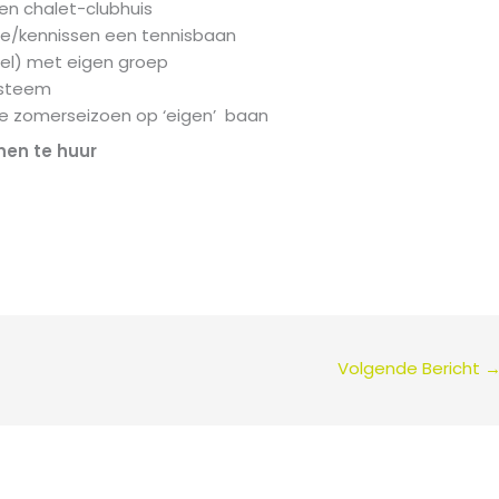
en chalet-clubhuis
ie/kennissen een tennisbaan
eel) met eigen groep
ysteem
le zomerseizoen op ‘eigen’ baan
en te huur
Volgende Bericht