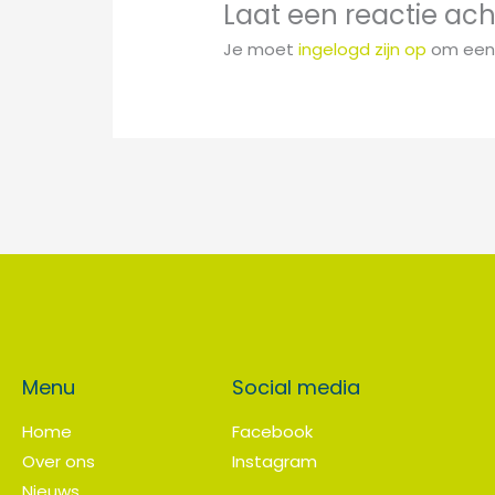
Laat een reactie ach
Je moet
ingelogd zijn op
om een 
Menu
Social media
Home
Facebook
Over ons
Instagram
Nieuws