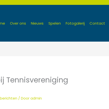
me
Over ons
Nieuws
Spelen
Fotogalerij
Contact
ij Tennisvereniging
berichten
/ Door
admin