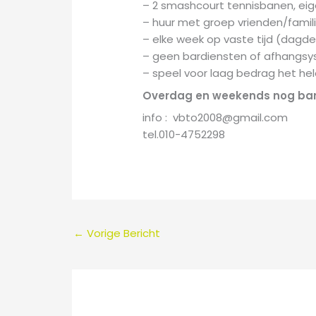
– 2 smashcourt tennisbanen, eig
– huur met groep vrienden/famil
– elke week op vaste tijd (dagd
– geen bardiensten of afhangs
– speel voor laag bedrag het he
Overdag en weekends nog ban
info : vbto2008@gmail.com
tel.010-4752298
←
Vorige Bericht