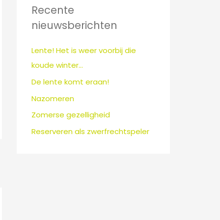
n
Recente
a
nieuwsberichten
a
r
Lente! Het is weer voorbij die
:
koude winter…
De lente komt eraan!
Nazomeren
Zomerse gezelligheid
Reserveren als zwerfrechtspeler
→