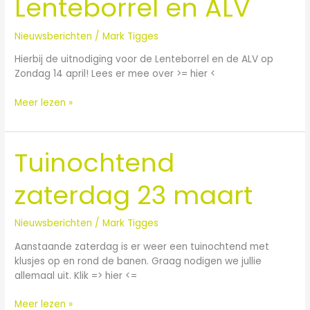
Lenteborrel en ALV
ALV
Nieuwsberichten
/
Mark Tigges
Hierbij de uitnodiging voor de Lenteborrel en de ALV op
Zondag 14 april! Lees er mee over >= hier <
Meer lezen »
Tuinochtend
Tuinochtend
zaterdag
23
zaterdag 23 maart
maart
Nieuwsberichten
/
Mark Tigges
Aanstaande zaterdag is er weer een tuinochtend met
klusjes op en rond de banen. Graag nodigen we jullie
allemaal uit. Klik => hier <=
Meer lezen »