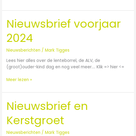
Nieuwsbrief voorjaar
Nieuwsbrief
voorjaar
2024
2024
Nieuwsberichten
/
Mark Tigges
Lees hier alles over de lenteborrel, de ALV, de
(groot)ouder-kind dag en nog veel meer…. Klik => hier <=
Meer lezen »
Nieuwsbrief en
Nieuwsbrief
en
Kerstgroet
Kerstgroet
Nieuwsberichten
/
Mark Tigges