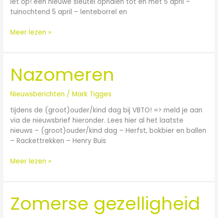
let op! een nieuwe sleutel ophalen tot en met 5 april –
tuinochtend 5 april – lenteborrel en
Meer lezen »
Nazomeren
Nazomeren
Nieuwsberichten
/
Mark Tigges
tijdens de (groot)ouder/kind dag bij VBTO! => meld je aan
via de nieuwsbrief hieronder. Lees hier al het laatste
nieuws – (groot)ouder/kind dag – Herfst, bokbier en ballen
– Rackettrekken – Henry Buis
Meer lezen »
Zomerse gezelligheid
Zomerse
gezelligheid