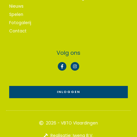
Nieuws
Spelen
Fotogalerij
Contact
Volg ons
F
I
a
n
c
s
e
t
b
a
o
g
o
r
INLOGGEN
k
a
-
m
f
2026 - VBTO Vlaardingen
Realisatie: Iwena B.V.