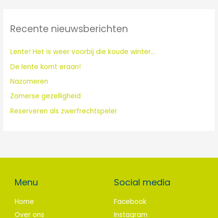
e
k
Recente nieuwsberichten
n
a
Lente! Het is weer voorbij die koude winter…
a
De lente komt eraan!
r
:
Nazomeren
Zomerse gezelligheid
Reserveren als zwerfrechtspeler
Menu
Social media
Home
Facebook
Over ons
Instagram