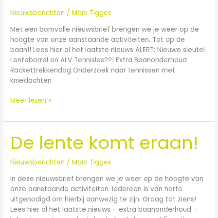
koude
winter…
Nieuwsberichten
/
Mark Tigges
Met een bomvolle nieuwsbrief brengen we je weer op de
hoogte van onze aanstaande activiteiten. Tot op de
baan!! Lees hier al het laatste nieuws ALERT: Nieuwe sleutel
Lenteborrel en ALV Tennisles??! Extra Baanonderhoud
Rackettrekkendag Onderzoek naar tennissen met
knieklachten
Meer lezen »
De lente komt eraan!
De
lente
komt
Nieuwsberichten
/
Mark Tigges
eraan!
In deze nieuwsbrief brengen we je weer op de hoogte van
onze aanstaande activiteiten. Iedereen is van harte
uitgenodigd om hierbij aanwezig te zijn. Graag tot ziens!
Lees hier al het laatste nieuws – extra baanonderhoud –