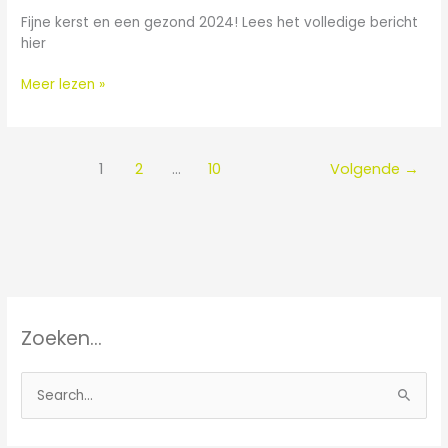
Fijne kerst en een gezond 2024! Lees het volledige bericht
hier
Meer lezen »
1
2
…
10
Volgende
→
Zoeken…
Z
o