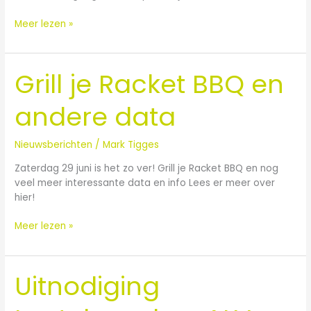
Meer lezen »
Grill je Racket BBQ en
Grill
je
Racket
andere data
BBQ
en
Nieuwsberichten
/
Mark Tigges
andere
data
Zaterdag 29 juni is het zo ver! Grill je Racket BBQ en nog
veel meer interessante data en info Lees er meer over
hier!
Meer lezen »
Uitnodiging
Uitnodiging
Lenteborrel
en