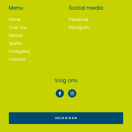
Menu
Social media
Home
Facebook
Over ons
Instagram
Nieuws
Spelen
Fotogalerij
Contact
Volg ons
F
I
a
n
c
s
e
t
b
a
o
g
o
r
INLOGGEN
k
a
-
m
f