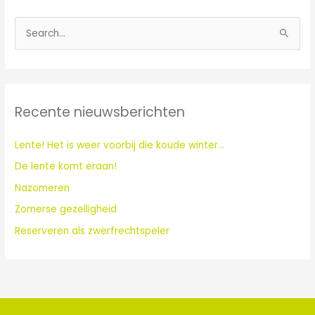
Z
o
e
k
Recente nieuwsberichten
n
a
Lente! Het is weer voorbij die koude winter…
a
De lente komt eraan!
r
:
Nazomeren
Zomerse gezelligheid
Reserveren als zwerfrechtspeler