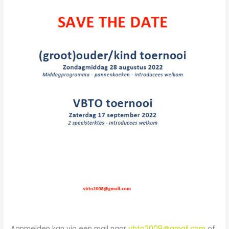
Aanmelden kan via een mail naar
vbto2008@gmail.com
of