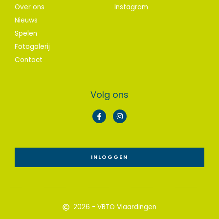
Over ons
Instagram
Nieuws
Spelen
Fotogalerij
Contact
Volg ons
F
I
a
n
c
s
e
t
b
a
o
g
o
r
INLOGGEN
k
a
-
m
f
2026 - VBTO Vlaardingen