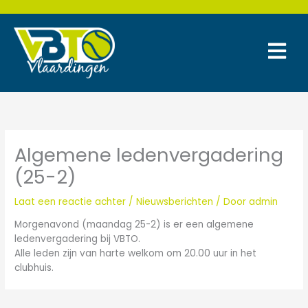
Ga
naar
de
inhoud
Algemene ledenvergadering
(25-2)
Laat een reactie achter
/
Nieuwsberichten
/ Door
admin
Morgenavond (maandag 25-2) is er een algemene
ledenvergadering bij VBTO.
Alle leden zijn van harte welkom om 20.00 uur in het
clubhuis.