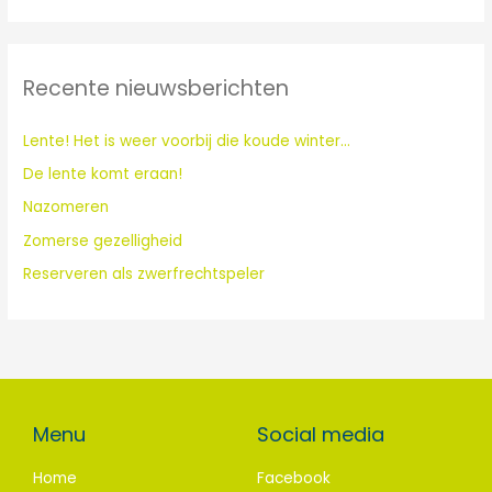
e
k
Recente nieuwsberichten
n
a
Lente! Het is weer voorbij die koude winter…
a
De lente komt eraan!
r
:
Nazomeren
Zomerse gezelligheid
Reserveren als zwerfrechtspeler
Menu
Social media
Home
Facebook