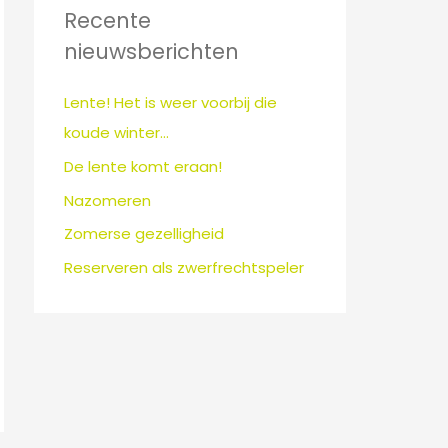
n
Recente
a
nieuwsberichten
a
r
Lente! Het is weer voorbij die
:
koude winter…
De lente komt eraan!
Nazomeren
Zomerse gezelligheid
Reserveren als zwerfrechtspeler