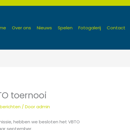
me
Over ons
Nieuws
Spelen
Fotogalerij
Contact
TO toernooi
berichten
/ Door
admin
missie, hebben we besloten het VBTO
aar september.