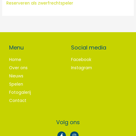
Reserveren als zwerfrechtspeler
Menu
Social media
Home
Facebook
Over ons
Instagram
Nieuws
Spelen
Fotogalerij
Contact
Volg ons
F
I