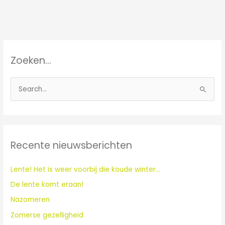
Zoeken…
Z
o
e
k
Recente nieuwsberichten
n
a
Lente! Het is weer voorbij die koude winter…
a
De lente komt eraan!
r
:
Nazomeren
Zomerse gezelligheid