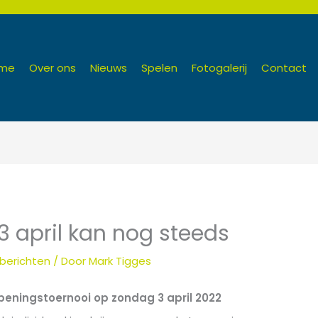
me
Over ons
Nieuws
Spelen
Fotogalerij
Contact
 3 april kan nog steeds
berichten
/ Door
Mark Tigges
 openingstoernooi op zondag 3 april 2022