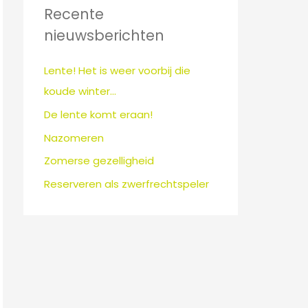
n
Recente
a
nieuwsberichten
a
r
Lente! Het is weer voorbij die
:
koude winter…
De lente komt eraan!
Nazomeren
Zomerse gezelligheid
Reserveren als zwerfrechtspeler