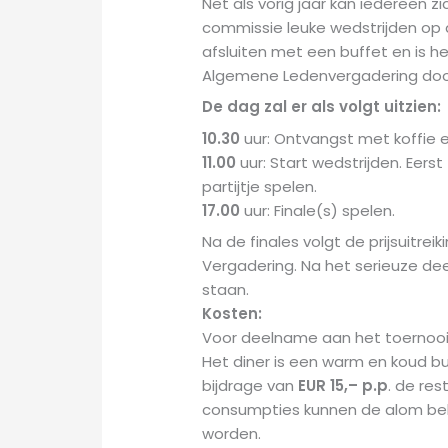
Net als vorig jaar kan iedereen zi
commissie leuke wedstrijden op 
afsluiten met een buffet en is h
Algemene Ledenvergadering do
De dag zal er als volgt uitzien:
10.30
uur: Ontvangst met koffie e
11.00
uur: Start wedstrijden. Eers
partijtje spelen.
17.00
uur: Finale(s) spelen.
Na de finales volgt de prijsuitr
Vergadering. Na het serieuze dee
staan.
Kosten:
Voor deelname aan het toernoo
Het diner is een warm en koud bu
bijdrage van
EUR 15,– p.p
. de re
consumpties kunnen de alom be
worden.