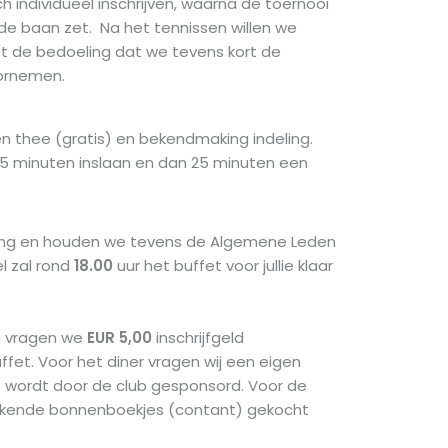
ch individueel inschrijven, waarna de toernooi
de baan zet. Na het tennissen willen we
et de bedoeling dat we tevens kort de
ornemen.
n thee (gratis) en bekendmaking indeling.
t 5 minuten inslaan en dan 25 minuten een
eiking en houden we tevens de Algemene Leden
l zal rond
18.00
uur het buffet voor jullie klaar
i vragen we
EUR 5,00
inschrijfgeld
ffet. Voor het diner vragen wij een eigen
st wordt door de club gesponsord. Voor de
kende bonnenboekjes (contant) gekocht