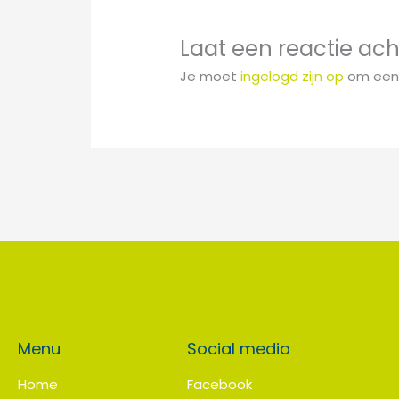
Laat een reactie ach
Je moet
ingelogd zijn op
om een 
Menu
Social media
Home
Facebook