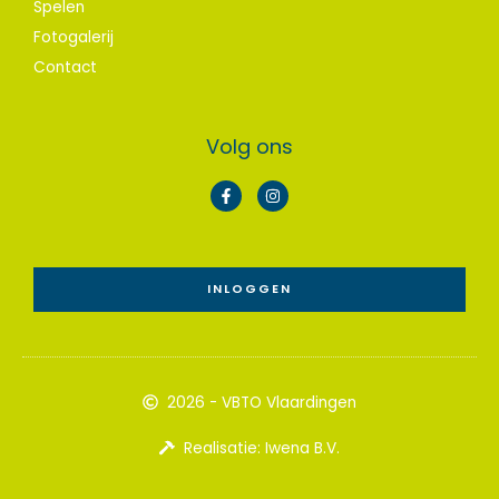
Spelen
Fotogalerij
Contact
Volg ons
F
I
a
n
c
s
e
t
b
a
o
g
o
r
INLOGGEN
k
a
-
m
f
2026 - VBTO Vlaardingen
Realisatie: Iwena B.V.