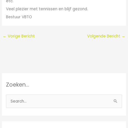
etc.
Veel plezier met tennissen en blijf gezond.
Bestuur VBTO
←
Vorige Bericht
Volgende Bericht
→
Zoeken…
Z
o
e
k