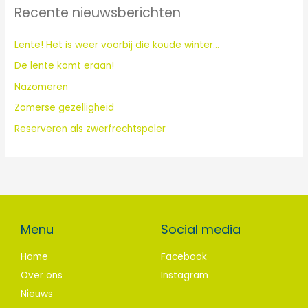
Recente nieuwsberichten
n
a
Lente! Het is weer voorbij die koude winter…
a
De lente komt eraan!
r
:
Nazomeren
Zomerse gezelligheid
Reserveren als zwerfrechtspeler
Menu
Social media
Home
Facebook
Over ons
Instagram
Nieuws