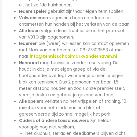
uit het zelfde huishouden,
Iedere speler
gebruikt zijn/haar eigen tennisballen!
Volwassenen
vegen hun baan na afloop en
ontsmetten hun handen bij het verlaten van de baan.
Alle leden
volgen de instructies die in het protocol
van VBTO zijn opgenomen.
Iedereen
die (weer) wil lessen kan contact opnemen
met Mark van der Haven. tel. 06-27309583 of mail
naar
info@tennisschoolmarkvanderhaven.nl
Niemand
mag tennissen zonder reservering. Dit
houdt in dat je met eigen groep of via de
hoofdhuurder overlegt wanneer je binnen je eigen
blok kan tennissen. Dus 2 personen per baan. 1,5
meter afstand houden en zoals onze premier stelt,
vermijd drukte en gebruik je gezond verstand.
Alle spelers
verlaten na het vrijspelen of training, 10
minuten voor het einde van hun blok of
gereserveerde tijd zo snel mogelijk het park.
Ouders of andere toeschouwers
zijn helaas
voorlopig nog niet welkom,
Het clubhuis, terras en kleedkamers blijven dicht.