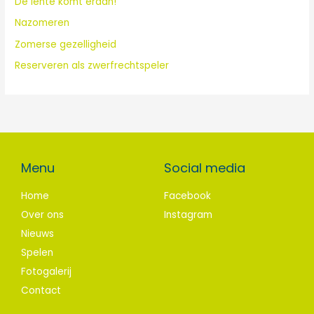
De lente komt eraan!
r
:
Nazomeren
Zomerse gezelligheid
Reserveren als zwerfrechtspeler
Menu
Social media
Home
Facebook
Over ons
Instagram
Nieuws
Spelen
Fotogalerij
Contact