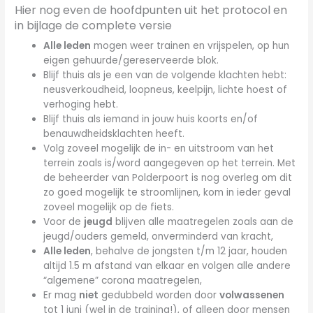
Hier nog even de hoofdpunten uit het protocol en
in bijlage de complete versie
Alle leden
mogen weer trainen en vrijspelen, op hun
eigen gehuurde/gereserveerde blok.
Blijf thuis als je een van de volgende klachten hebt:
neusverkoudheid, loopneus, keelpijn, lichte hoest of
verhoging hebt.
Blijf thuis als iemand in jouw huis koorts en/of
benauwdheidsklachten heeft.
Volg zoveel mogelijk de in- en uitstroom van het
terrein zoals is/word aangegeven op het terrein. Met
de beheerder van Polderpoort is nog overleg om dit
zo goed mogelijk te stroomlijnen, kom in ieder geval
zoveel mogelijk op de fiets.
Voor de
jeugd
blijven alle maatregelen zoals aan de
jeugd/ouders gemeld, onverminderd van kracht,
Alle leden
, behalve de jongsten t/m 12 jaar, houden
altijd 1.5 m afstand van elkaar en volgen alle andere
“algemene” corona maatregelen,
Er mag
niet
gedubbeld worden door
volwassenen
tot 1 juni (wel in de training!), of alleen door mensen