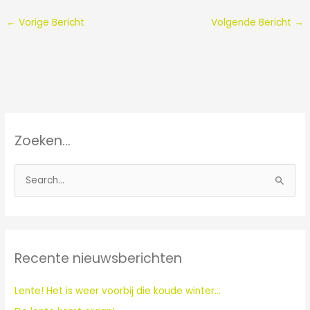
←
Vorige Bericht
Volgende Bericht
→
Zoeken…
Z
o
e
k
Recente nieuwsberichten
n
a
Lente! Het is weer voorbij die koude winter…
a