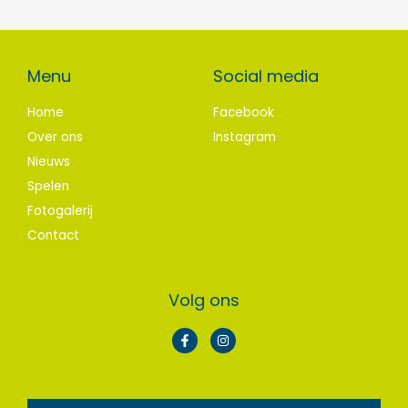
Menu
Social media
Home
Facebook
Over ons
Instagram
Nieuws
Spelen
Fotogalerij
Contact
Volg ons
F
I
a
n
c
s
e
t
b
a
o
g