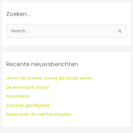
Zoeken…
Z
o
e
k
Recente nieuwsberichten
n
a
Lente! Het is weer voorbij die koude winter…
a
De lente komt eraan!
r
:
Nazomeren
Zomerse gezelligheid
Reserveren als zwerfrechtspeler