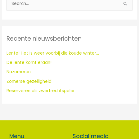
Z
o
e
k
Recente nieuwsberichten
n
a
Lente! Het is weer voorbij die koude winter…
a
De lente komt eraan!
r
:
Nazomeren
Zomerse gezelligheid
Reserveren als zwerfrechtspeler
Menu
Social media