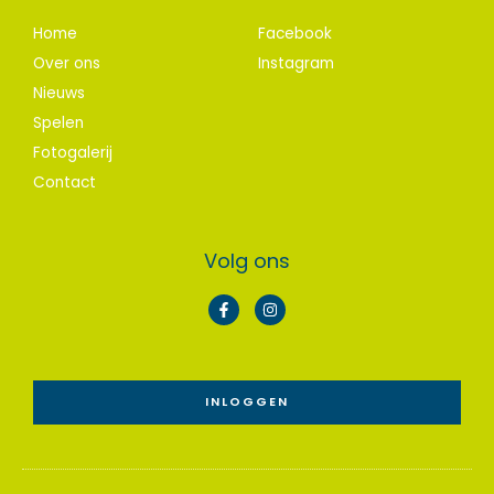
Home
Facebook
Over ons
Instagram
Nieuws
Spelen
Fotogalerij
Contact
Volg ons
F
I
a
n
c
s
e
t
b
a
o
g
o
r
INLOGGEN
k
a
-
m
f