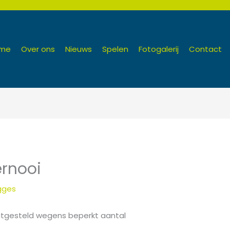
me
Over ons
Nieuws
Spelen
Fotogalerij
Contact
rnooi
gges
 uitgesteld wegens beperkt aantal