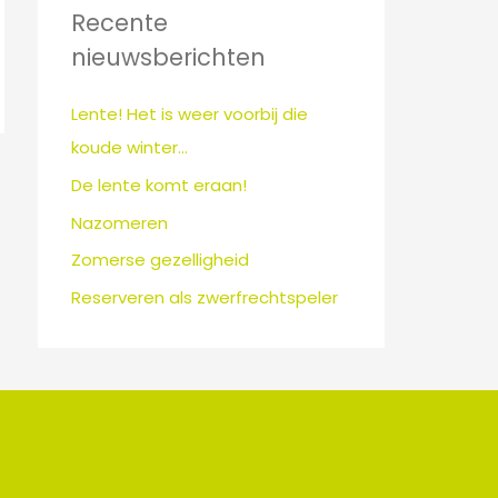
n
Recente
a
nieuwsberichten
a
r
Lente! Het is weer voorbij die
:
koude winter…
De lente komt eraan!
→
Nazomeren
Zomerse gezelligheid
Reserveren als zwerfrechtspeler